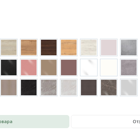
овара
От