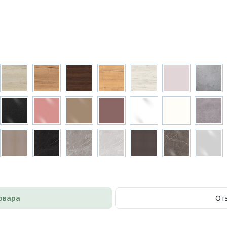
овара
От